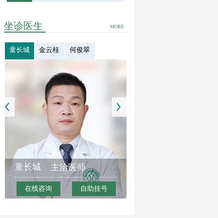
坐诊医生
MORE
童长城
金云桂
何俊翠
童长城
主治医师
在线咨询
自助挂号