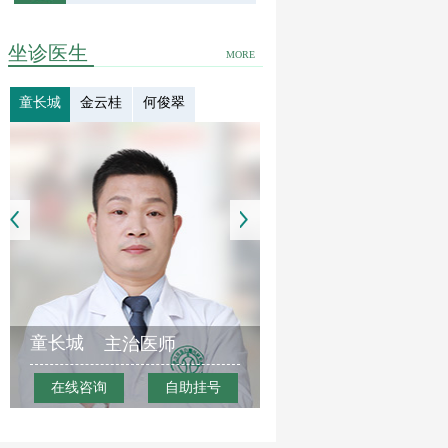
坐诊医生
MORE
童长城
金云桂
何俊翠
童长城
主治医师
在线咨询
自助挂号