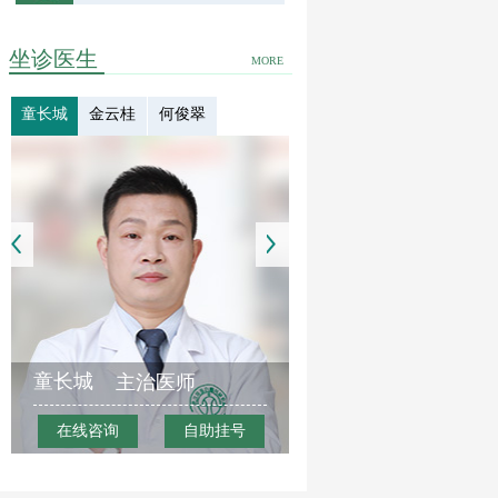
坐诊医生
MORE
童长城
金云桂
何俊翠
童长城
主治医师
在线咨询
自助挂号