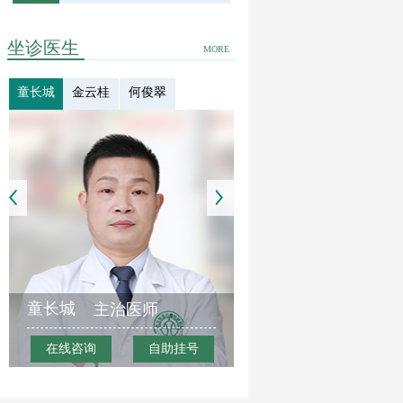
坐诊医生
MORE
童长城
金云桂
何俊翠
童长城
主治医师
在线咨询
自助挂号