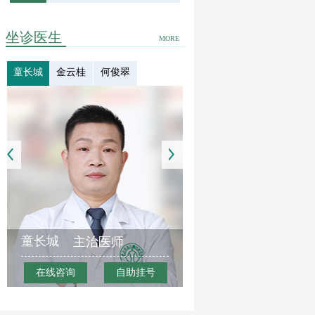
坐诊医生
MORE
童长城
金云桂
何俊翠
童长城
主治医师
在线咨询
自助挂号