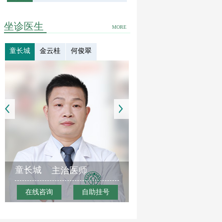
坐诊医生
MORE
童长城
金云桂
何俊翠
童长城
主治医师
在线咨询
自助挂号