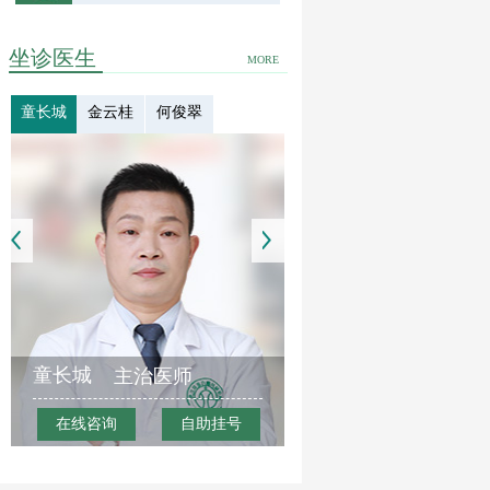
坐诊医生
MORE
童长城
金云桂
何俊翠
童长城
主治医师
在线咨询
自助挂号