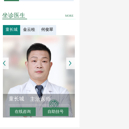
坐诊医生
MORE
童长城
金云桂
何俊翠
童长城
主治医师
在线咨询
自助挂号