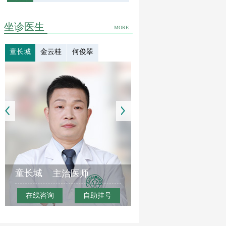
坐诊医生
MORE
童长城
金云桂
何俊翠
童长城
主治医师
在线咨询
自助挂号