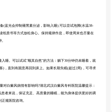
蓝光会抑制褪黑素分泌，影响入睡);可以尝试泡脚(水温38-
、阅读纸质书等方式放松身心。保持规律作息，即使周末也尽量在
钟。
睡。可以试试“顺其自然”的方法：躺下30分钟仍未睡着，就
客)，直到有困意再回到床上。如果长期失眠(超过2周)，可寻求
对白癜风病情有影响吗?湖北武汉白癜风专科医院温馨提示：
癜风患者来说，保证充足、高质量的睡眠，能为身体提供更好的调
到正规医院咨询。